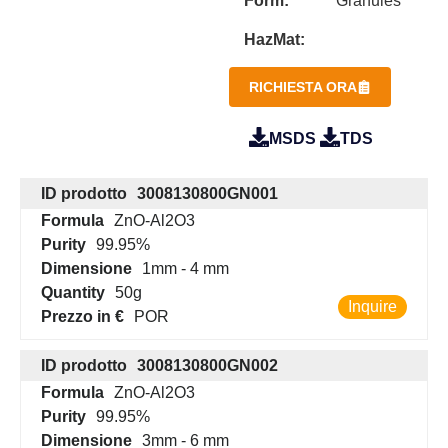
Form:
Granules
HazMat:
RICHIESTA ORA
MSDS
TDS
ID prodotto
3008130800GN001
Formula
ZnO-Al2O3
Purity
99.95%
Dimensione
1mm - 4 mm
Quantity
50g
Inquire
Prezzo in €
POR
ID prodotto
3008130800GN002
Formula
ZnO-Al2O3
Purity
99.95%
Dimensione
3mm - 6 mm