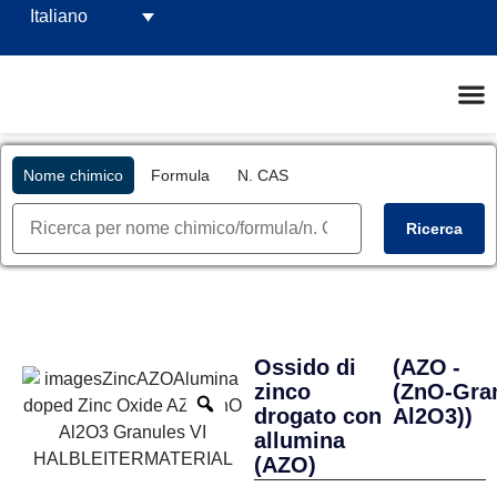
Italiano
Nome chimico
Formula
N. CAS
Ricerca
Ossido di
(AZO
-
zinco
(ZnO-
Gra
drogato con
Al2O3))
allumina
(AZO)