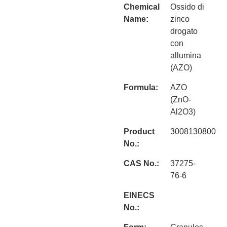
Chemical
Ossido di
Name:
zinco
drogato
con
allumina
(AZO)
Formula:
AZO
(ZnO-
Al2O3)
Product
3008130800
No.:
CAS No.:
37275-
76-6
EINECS
No.: