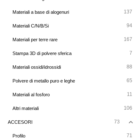
137
Materiali a base di alogenuri
94
Materiali C/N/B/Si
167
Materiali per terre rare
7
Stampa 3D di polvere sferica
88
Materiali ossidi/idrossidi
65
Polvere di metallo puro e leghe
11
Materiali al fosforo
106
Altri materiali
73
ACCESORI
71
Profilo