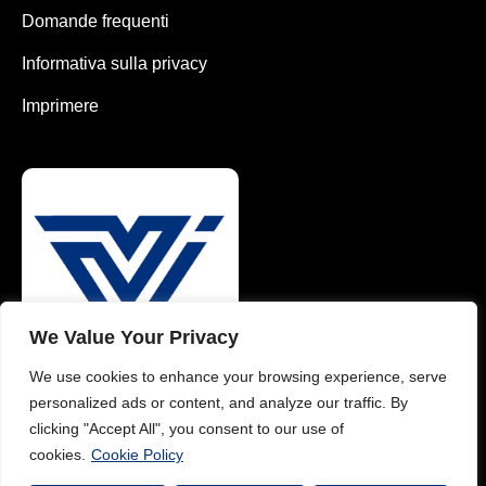
Domande frequenti
Informativa sulla privacy
Imprimere
We Value Your Privacy
We use cookies to enhance your browsing experience, serve
0049 1626484175 (EN)
personalized ads or content, and analyze our traffic. By
clicking "Accept All", you consent to our use of
0049 1785782371 (DE)
cookies.
Cookie Policy
info@vimaterial.de