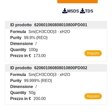
MSDS
TDS
ID prodotto
620601060808010800PD001
Formula
Sm(CH3COO)3 · xH2O
Purity
99.9% (REO)
Dimensione
/
Quantity
100g
Inquire
Prezzo in €
173.00
ID prodotto
620601060808010800PD002
Formula
Sm(CH3COO)3 · xH2O
Purity
99.999% (REO)
Dimensione
/
Quantity
50g
Inquire
Prezzo in €
200.00