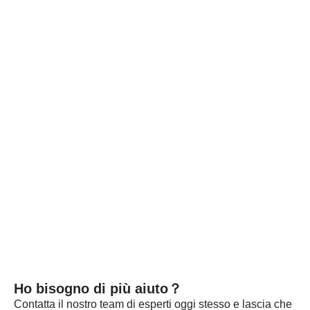
rigoroso in tutta la catena di produzione e per i prodotti
difettosi applichiamo rigorosamente il principio della
rilavorazione e del rifacimento. Ogni lotto viene rilasciato
solo dopo aver superato dettagliati test sulle specifiche.
Ogni lotto dei nostri materiali viene testato in modo
indipendente e, se necessario, inviamo campioni ad
aziende certificate per i test. Forniamo questi documenti e i
certificati di analisi con la spedizione per certificare che i
nostri prodotti soddisfano gli standard richiesti.
SCOPRI DI PIÙ
Ho bisogno di più aiuto？
Contatta il nostro team di esperti oggi stesso e lascia che