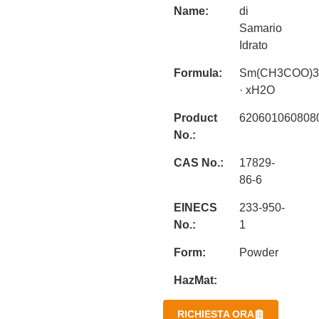
Name:
di
Samario
Idrato
Formula:
Sm(CH3COO)3
· xH2O
Product
620601060808
No.:
CAS No.:
17829-
86-6
EINECS
233-950-
No.:
1
Form:
Powder
HazMat:
RICHIESTA ORA