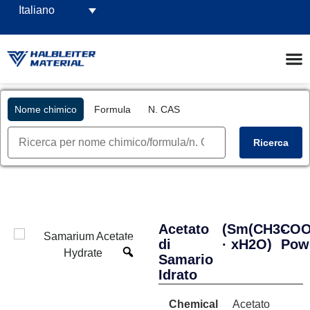
Italiano
Nome chimico
Formula
N. CAS
Ricerca
Acetato
(Sm(CH3COO
-
di
· xH2O)
Pow
Samario
Idrato
Chemical
Acetato