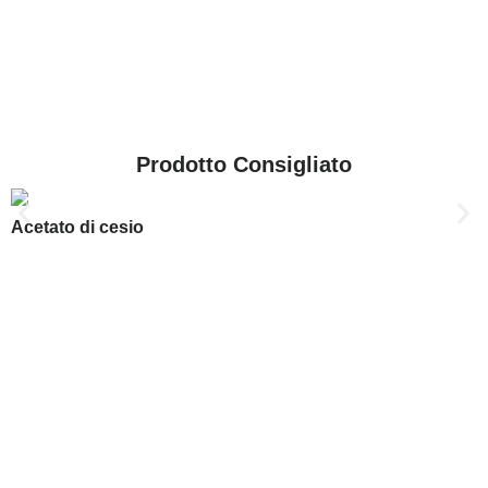
Prodotto Consigliato
Acetato di cesio
GARANZIA DI QUALITÀ
VI HALBLEITERMATERIAL GmbH (VIMATERIAL) impiega
un rigoroso sistema di garanzia della qualità per assicurare
l’affidabilità dei nostri prodotti. Il controllo di qualità è