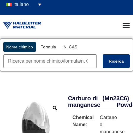
Italiano
Nome chimico
Formula
N. CAS
Ricerca
Carburo di
(Mn23C6)
-
manganese
Powd
Chemical
Carburo
Name:
di
manganese