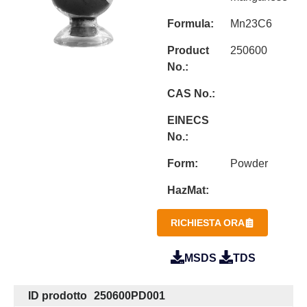
Formula:
Mn23C6
Product
250600
No.:
CAS No.:
EINECS
No.:
Form:
Powder
HazMat:
RICHIESTA ORA
MSDS
TDS
ID prodotto
250600PD001