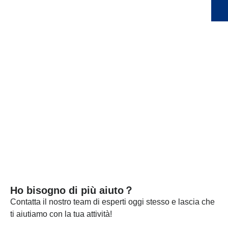
rilavorazione e del rifacimento. Ogni lotto viene rilasciato
solo dopo aver superato dettagliati test sulle specifiche.
Ogni lotto dei nostri materiali viene testato in modo
indipendente e, se necessario, inviamo campioni ad
aziende certificate per i test. Forniamo questi documenti e i
certificati di analisi con la spedizione per certificare che i
nostri prodotti soddisfano gli standard richiesti.
SCOPRI DI PIÙ
Ho bisogno di più aiuto？
Contatta il nostro team di esperti oggi stesso e lascia che
ti aiutiamo con la tua attività!