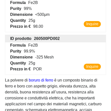
Formula
Fe2B
Purity
99%
Dimensione
<500μm
Quantity
25g
Inquire
Prezzo in €
98.00
ID prodotto
260500PD002
Formula
Fe2B
Purity
99.9%
Dimensione
-325 Mesh
Quantity
25g
Inquire
Prezzo in €
POR
La polvere di
boruro di ferro
è un composto binario di
ferro e boro con aspetto grigio, elevata durezza, alta
densità, buona resistenza all’usura, resistenza alla
corrosione e conduttività elettrica, che ha importanti
applicazioni nel campo dei materiali magnetici, carburo
cementato, schermatura elettromagnetica, acciaio