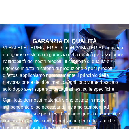
GARANZIA DI QUALITÀ
VI HALBLEITERMATERIAL GmbH (VIMATERIAL) impiega
un rigoroso sistema di garanzia della qualità per assicurare
l’affidabilità dei nostri prodotti. Il controllo di qualità è
rigoroso in tutta la catena di produzione e per i prodotti
difettosi applichiamo rigorosamente il principio della
rilavorazione e del rifacimento. Ogni lotto viene rilasciato
solo dopo aver superato dettagliati test sulle specifiche.
Ogni lotto dei nostri materiali viene testato in modo
indipendente e, se necessario, inviamo campioni ad
aziende certificate per i test. Forniamo questi documenti e i
certificati di analisi con la spedizione per certificare che i
nostri prodotti soddisfano gli standard richiesti.