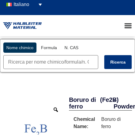
Italiano
Nome chimico
Formula
N. CAS
Ricerca
Boruro di
(Fe2B)
-
ferro
Powde
Chemical
Boruro di
Name:
ferro