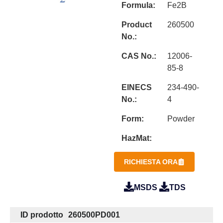
Formula:
Fe2B
Product
260500
No.:
CAS No.:
12006-
85-8
EINECS
234-490-
No.:
4
Form:
Powder
HazMat:
RICHIESTA ORA
MSDS
TDS
ID prodotto
260500PD001