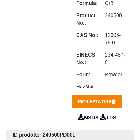
Formula:
CrB
Product
240500
No.:
CAS No.:
12006-
79-0
EINECS
234-487-
No.:
8
Form:
Powder
HazMat:
RICHIESTA ORA
MSDS
TDS
ID prodotto
240500PD001