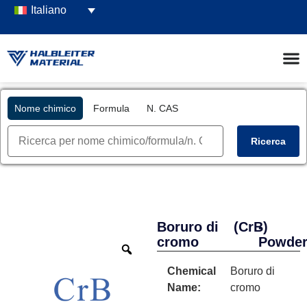
Italiano
Nome chimico
Formula
N. CAS
Ricerca
Boruro di
(CrB)
-
cromo
Powde
Chemical
Boruro di
Name:
cromo