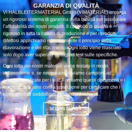
GARANZIA DI QUALITÀ
VI HALBLEITERMATERIAL GmbH (VIMATERIAL) impiega
un rigoroso sistema di garanzia della qualità per assicurare
l’affidabilità dei nostri prodotti. Il controllo di qualità è
rigoroso in tutta la catena di produzione e per i prodotti
difettosi applichiamo rigorosamente il principio della
rilavorazione e del rifacimento. Ogni lotto viene rilasciato
solo dopo aver superato dettagliati test sulle specifiche.
Ogni lotto dei nostri materiali viene testato in modo
indipendente e, se necessario, inviamo campioni ad
aziende certificate per i test. Forniamo questi documenti e i
certificati di analisi con la spedizione per certificare che i
nostri prodotti soddisfano gli standard richiesti.
SCOPRI DI PIÙ