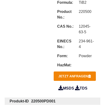
Formula:
TiB2
Product
220500
No.:
CAS No.:
12045-
63-5
EINECS
234-961-
No.:
4
Form:
Powder
HazMat:
JETZT ANFRAGEN
MSDS
TDS
Produkt-ID
220500PD001