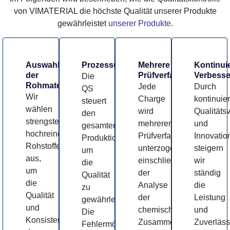
von VIMATERIAL die höchste Qualität unserer Produkte
gewährleistet
unserer Produkte
.
Auswahl
Prozessüberwachung
Mehrere
Kontinuie
der
Prüfverfahren
Verbess
Die
Rohmaterialien
Jede
Durch
QS
Wir
Charge
kontinuier
steuert
wählen
wird
Qualitäts
den
strengstens
mehreren
und
gesamten
hochreine
Prüfverfahren
Innovatio
Produktionsprozess,
Rohstoffe
unterzogen,
steigern
um
aus,
einschließlich
wir
die
um
der
ständig
Qualität
die
Analyse
die
zu
Qualität
der
Leistung
gewährleisten.
und
chemischen
und
Die
Konsistenz
Zusammensetzung,
Zuverläss
Fehlermöglichkeits-