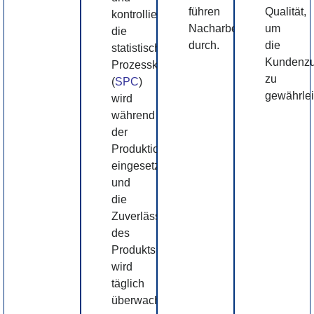
führen
Qualität,
kontrolliert,
Nacharbeiten
um
die
durch.
die
statistische
Kundenzu
Prozesskontrolle
zu
(
SPC
)
gewährlei
wird
während
der
Produktion
eingesetzt,
und
die
Zuverlässigkeit
des
Produkts
wird
täglich
überwacht.