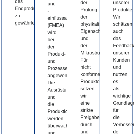
des
der
unserer
und
Endprodukts
Prüfung
Produkte.
-
zu
der
Wir
einflussanalyse
gewährleisten.
physikalischen
schätzen
(FMEA)
Eigenschaften
auch
wird
und
das
bei
der
Feedbac
der
Mikrostrukturprüfung.
unserer
Produkt-
Für
Kunden
und
nicht
und
Prozessentwicklung
konforme
nutzen
angewendet.
Produkte
es
Die
setzen
als
Ausrüstung
wir
wichtige
und
eine
Grundlag
die
strikte
für
Produktionsumgebung
Freigabepolitik
die
werden
durch
Verbesse
überwacht
und
der
und