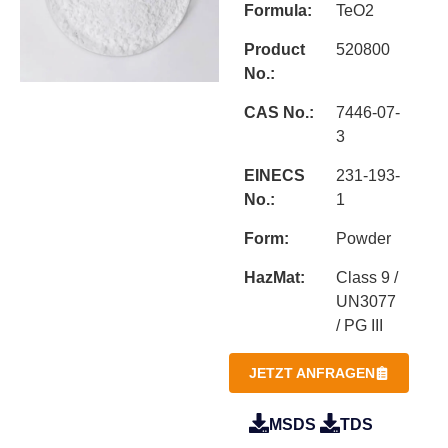
Formula:
TeO2
Product
520800
No.:
CAS No.:
7446-07-
3
EINECS
231-193-
No.:
1
Form:
Powder
HazMat:
Class 9 /
UN3077
/ PG III
JETZT ANFRAGEN
MSDS
TDS