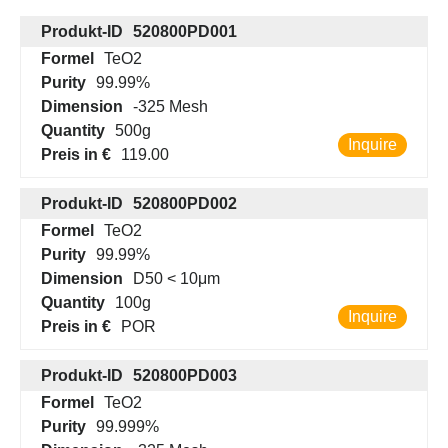
Produkt-ID
520800PD001
Formel
TeO2
Purity
99.99%
Dimension
-325 Mesh
Quantity
500g
Inquire
Preis in €
119.00
Produkt-ID
520800PD002
Formel
TeO2
Purity
99.99%
Dimension
D50 < 10μm
Quantity
100g
Inquire
Preis in €
POR
Produkt-ID
520800PD003
Formel
TeO2
Purity
99.999%