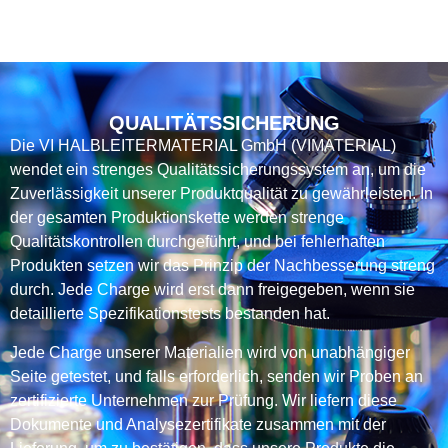
QUALITÄTSSICHERUNG
Die VI HALBLEITERMATERIAL GmbH (VIMATERIAL)
wendet ein strenges Qualitätssicherungssystem an, um die
Zuverlässigkeit unserer Produktqualität zu gewährleisten. In
der gesamten Produktionskette werden strenge
Qualitätskontrollen durchgeführt, und bei fehlerhaften
Produkten setzen wir das Prinzip der Nachbesserung streng
durch. Jede Charge wird erst dann freigegeben, wenn sie
detaillierte Spezifikationstests bestanden hat.
Jede Charge unserer Materialien wird von unabhängiger
Seite getestet, und falls erforderlich, senden wir Proben an
zertifizierte Unternehmen zur Prüfung. Wir liefern diese
Dokumente und Analysezertifikate zusammen mit der