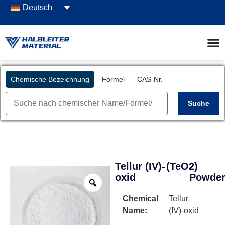
Deutsch
Chemische Bezeichnung
Formel
CAS-Nr.
Suche
Tellur (IV)-
(TeO2)
-
oxid
Powde
Chemical
Tellur
Name:
(IV)-oxid