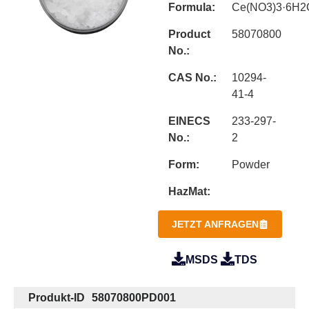
Formula:
Ce(NO3)3·6H2
Product
58070800
No.:
CAS No.:
10294-
41-4
EINECS
233-297-
No.:
2
Form:
Powder
HazMat:
JETZT ANFRAGEN
MSDS
TDS
Produkt-ID
58070800PD001