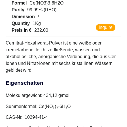
Formel
Ce(NO3)3·6H2O
Purity
99.99% (REO)
Dimension
/
Quantity
1Kg
Inquire
Preis in €
232.00
Cernitrat-Hexahydrat-Pulver ist eine weiße oder
cremefarbene, leicht zerfließende, wasser- und
alkohollösliche, anorganische Verbindung, die aus Cer-
Ionen und Nitrat-Ionen mit sechs kristallinen Wässern
gebildet wird.
Eigenschaften
Molekulargewicht: 434,12 g/mol
Summenformel: Ce(NO₃)₃-6H₂O
CAS-Nr.: 10294-41-4