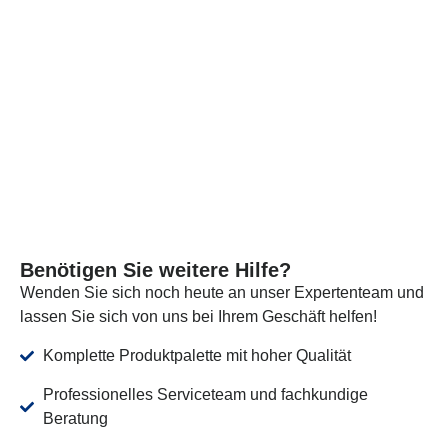
zertifizierte Unternehmen zur Prüfung. Wir liefern diese
Dokumente und Analysezertifikate zusammen mit der
Lieferung, um zu bestätigen, dass unsere Produkte die
erforderlichen Standards erfüllen.
MEHR SEHEN
Benötigen Sie weitere Hilfe?
Wenden Sie sich noch heute an unser Expertenteam und
lassen Sie sich von uns bei Ihrem Geschäft helfen!
Komplette Produktpalette mit hoher Qualität
Professionelles Serviceteam und fachkundige
Beratung