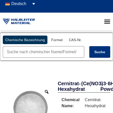
Deutsch
Chemische Bezeichnung
Formel
CAS-Nr.
Suche
Cernitrat-
(Ce(NO3)3·6
-
Hexahydrat
Powd
Chemical
Cernitrat-
Name:
Hexahydrat