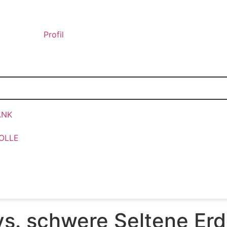
Profil
ANK
OLLE
vs. schwere Seltene Er