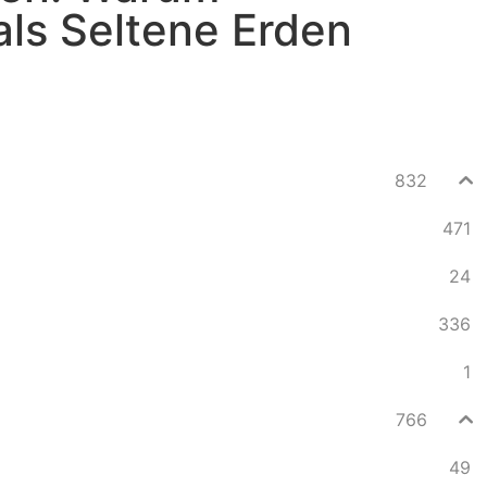
als Seltene Erden
832
471
24
336
1
766
49