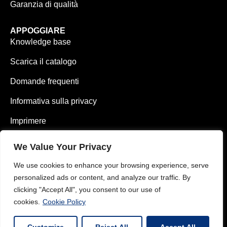
Garanzia di qualità
APPOGGIARE
Knowledge base
Scarica il catalogo
Domande frequenti
Informativa sulla privacy
Imprimere
We Value Your Privacy
We use cookies to enhance your browsing experience, serve
0049 1626484175 (EN)
personalized ads or content, and analyze our traffic. By
0049 1785782371 (DE)
clicking "Accept All", you consent to our use of
cookies.
Cookie Policy
info@vimaterial.de