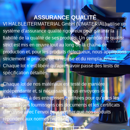
ASSURANCE QUALITÉ
VI HALBLEITERMATERIAL GmbH (VIMATERIAL) utilise un
système d’assurance qualité rigoureux pour garantir la
fiabilité de la qualité de ses produits. Un contrôle de qualité
strict est mis en œuvre tout au long de la chaîne de
production et, pour les produits défectueux, nous appliquons
strictement le principe de la reprise et du remplacement.
Chaque lot n’est libéré qu’après avoir passé des tests de
spécification détaillés.
Chaque lot de nos matériaux est testé de manière
indépendante et, si nécessaire, nous envoyons des
échantillons à des entreprises certifiées pour qu’elles les
testent. Nous fournissons ces documents et les certificats
d’analyse avec l’envoi pour certifier que nos produits
répondent aux normes requises.