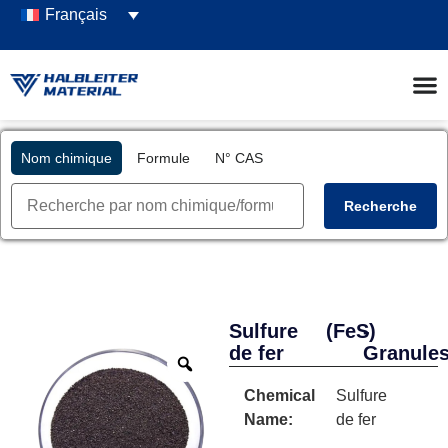
Français
Nom chimique
Formule
N° CAS
Recherche
Sulfure
(FeS)
-
de fer
Granule
Chemical
Sulfure
Name:
de fer