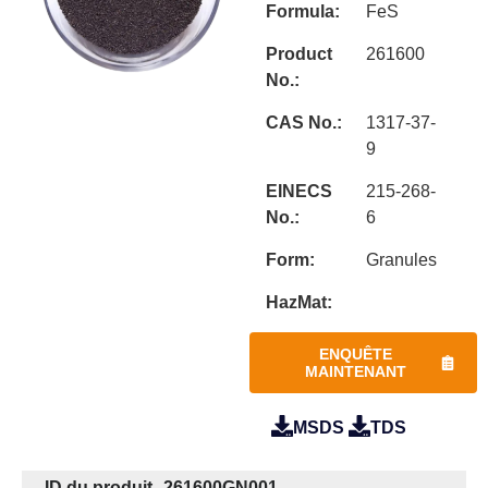
Formula:
FeS
Product
261600
No.:
CAS No.:
1317-37-
9
EINECS
215-268-
No.:
6
Form:
Granules
HazMat:
ENQUÊTE
MAINTENANT
MSDS
TDS
ID du produit
261600GN001