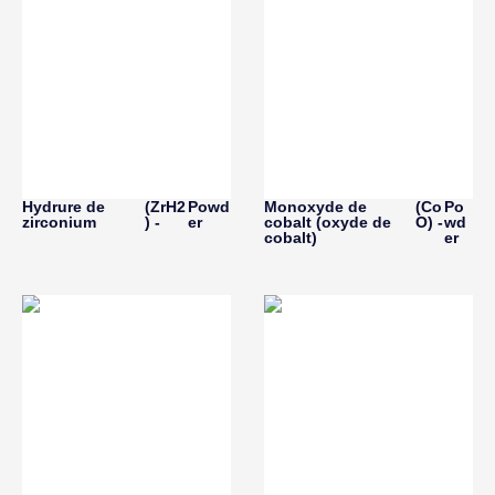
Hydrure de
(ZrH2
Powd
Monoxyde de
(Co
Po
zirconium
) -
er
cobalt (oxyde de
O) -
wd
cobalt)
er