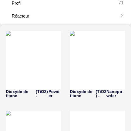
71
Profil
2
Réacteur
Dioxyde de
(TiO2)
Powd
Dioxyde de
(TiO2
Nanopo
titane
-
er
titane
) -
wder