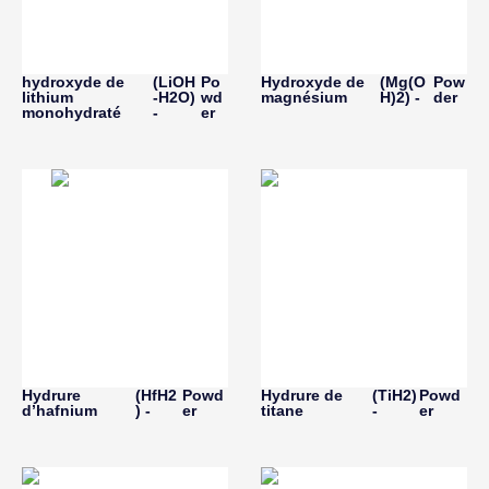
hydroxyde de
(LiOH
Po
Hydroxyde de
(Mg(O
Pow
lithium
-H2O)
wd
magnésium
H)2) -
der
monohydraté
-
er
Hydrure
(HfH2
Powd
Hydrure de
(TiH2)
Powd
d’hafnium
) -
er
titane
-
er