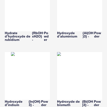
Hydrate
(RbOH·
Po
Hydroxyde
(Al(OH
Pow
d’hydroxyde de
xH2O)
wd
d’aluminium
)3) -
der
rubidium
-
er
Hydroxyde
(In(OH)
Pow
Hydroxyde de
(Bi(OH
Pow
d’indium
3) -
der
bismuth
)3) -
der