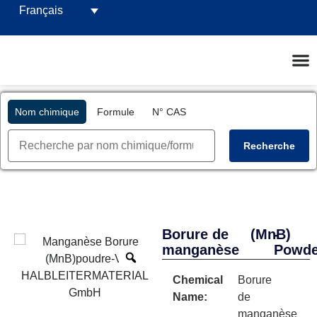
Français
Nom chimique
Formule
N° CAS
Recherche
Borure de
(MnB)
-
manganèse
Powde
Chemical
Borure
Name:
de
manganèse