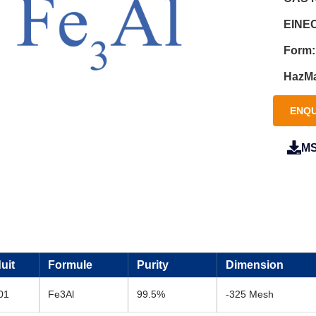
EINEC
Form:
HazMa
ENQU
M
uit
Formule
Purity
Dimension
01
Fe3Al
99.5%
-325 Mesh