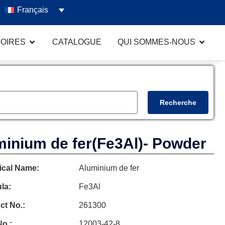
Français
OIRES
CATALOGUE
QUI SOMMES-NOUS
Recherche
inium de fer
(Fe3Al)
- Powder
cal Name:
Aluminium de fer
la:
Fe3Al
ct No.:
261300
o.:
12003-42-8