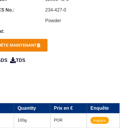
S No.:
234-427-0
Powder
t:
ÊTE MAINTENANT
SDS
TDS
Quantity
Prix en €
Enquête
100g
POR
Inquire