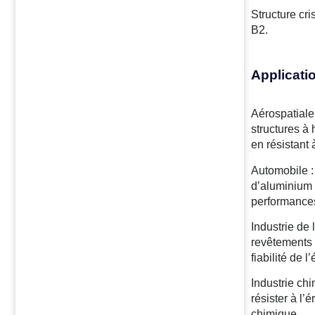
Structure cri
B2.
Applicati
Aérospatiale
structures à 
en résistant
Automobile :
d’aluminium d
performance
Industrie de 
revêtements d
fiabilité de 
Industrie chi
résister à l’
chimique.