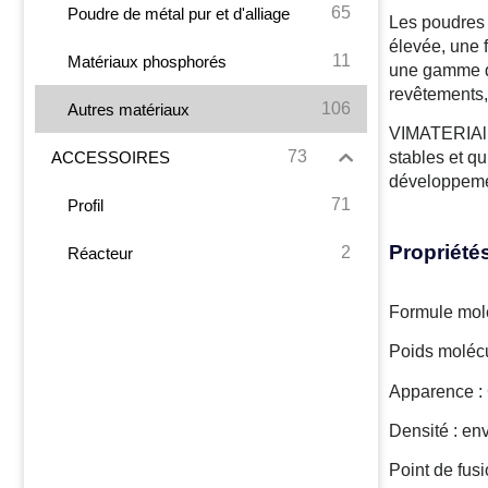
65
Poudre de métal pur et d'alliage
Les poudres 
élevée, une 
11
Matériaux phosphorés
une gamme de 
revêtements, 
106
Autres matériaux
VIMATERIAl p
73
ACCESSOIRES
stables et q
développemen
71
Profil
Propriété
2
Réacteur
Formule molé
Poids molécu
Apparence :
Densité : env
Point de fus