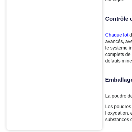
Contrôle d
Chaque lot
d
avancés, ave
le système in
complets de l
défauts mineu
Emballage
La poudre de
Les poudres d
l’oxydation, 
substances c