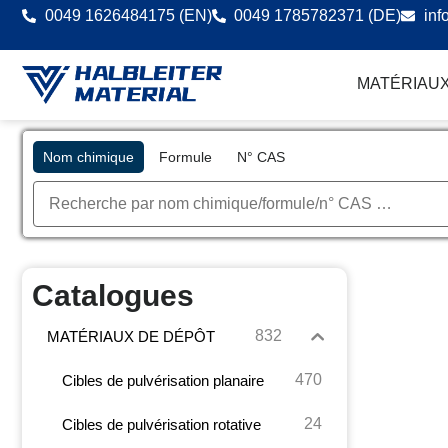
0049 1626484175 (EN)
0049 1785782371 (DE)
inf
MATÉRIAUX
Nom chimique
Formule
N° CAS
Catalogues
832
MATÉRIAUX DE DÉPÔT
470
Cibles de pulvérisation planaire
24
Cibles de pulvérisation rotative