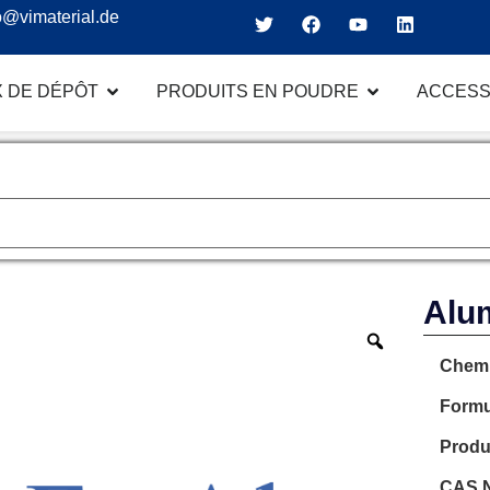
o@vimaterial.de
 DE DÉPÔT
PRODUITS EN POUDRE
ACCESS
Alum
Chemi
Formu
Produ
CAS N