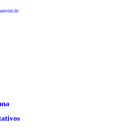
terial.de
ana
tativos