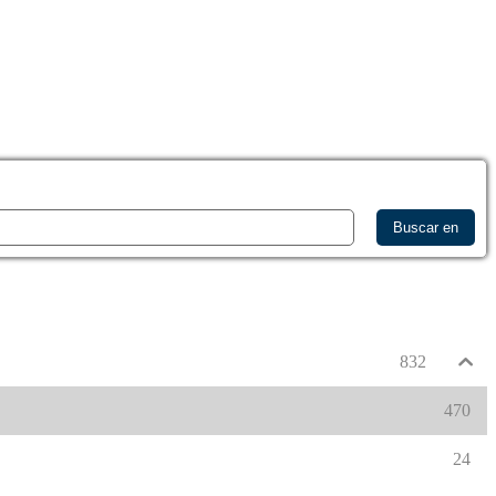
Buscar en
832
470
24