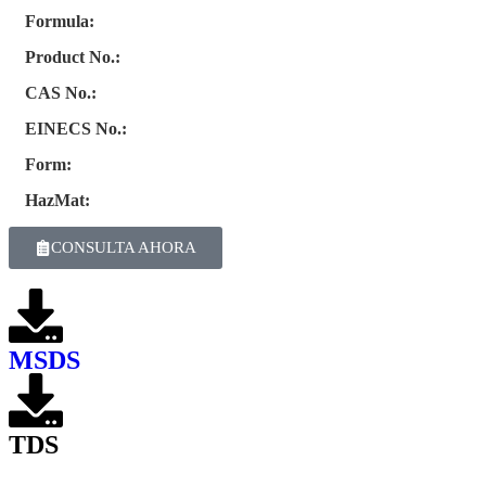
Formula:
Product No.:
CAS No.:
EINECS No.:
Form:
HazMat:
CONSULTA AHORA
MSDS
TDS