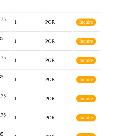
Indagaci
Quantity
Precio en €
ón
175
1
POR
Inquire
35
1
POR
Inquire
175
1
POR
Inquire
35
1
POR
Inquire
175
1
POR
Inquire
175
1
POR
Inquire
35