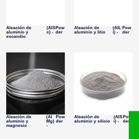
Aleación de
(AlS
Pow
Aleación de
(AlL
Pow
aluminio y
c) -
der
aluminio y litio
i) -
der
escandio
Aleación de
(Al
Pow
Aleación de
(AlS
Pow
aluminio y
Mg)
der
aluminio y silicio
i) -
der
magnesio
-