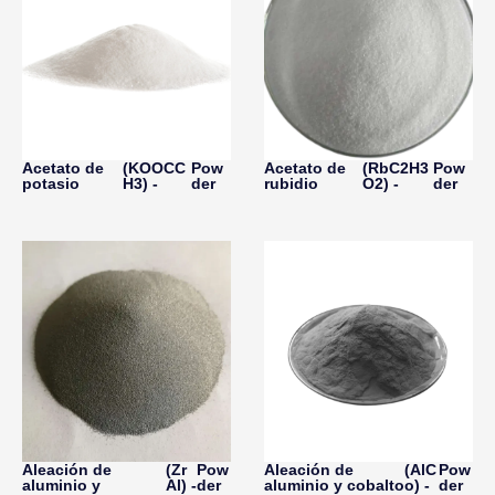
Acetato de
(KOOCC
Pow
Acetato de
(RbC2H3
Pow
potasio
H3) -
der
rubidio
O2) -
der
Aleación de
(Zr
Pow
Aleación de
(AlC
Pow
aluminio y
Al) -
der
aluminio y cobalto
o) -
der