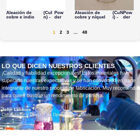
Aleación de
(CuI
Pow
Aleación de
(CuN
Pow
cobre e indio
n) -
der
cobre y níquel
i) -
der
1
2
3
…
48
LO QUE DICEN NUESTROS CLIENTES
¡Calidad y fiabilidad excepcionales! Estos materiales han
superado nuestras expectativas y se han convertido en parte
integrante de nuestro proceso de fabricación. Muy recomenda
para quien busque un rendimiento de primera.
John Labkins
Cofundador y Director de Operaciones, Skole