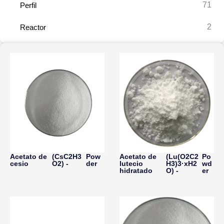
71
Perfil
2
Reactor
Acetato de
(CsC2H3
Pow
Acetato de
(Lu(O2C2
Po
cesio
O2) -
der
lutecio
H3)3·xH2
wd
hidratado
O) -
er