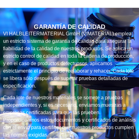
GARANTÍA DE CALIDAD
VI HALBLEITERMATERIAL GmbH (VIMATERIAL) emplea
un estricto sistema de garantía de calidad para asegurar la
fiabilidad de la calidad de nuestros productos. Se aplica un
estricto control de calidad en toda la cadena de producción,
y en el caso de productos defectuosos, aplicamos
estrictamente el principio de reelaborar y rehacer. Cada lote
se libera sólo después de superar pruebas detalladas de
especificación.
Cada lote de nuestros materiales se somete a pruebas
independientes y, si es necesario, enviamos muestras a
empresas certificadas para que las prueben.
Proporcionamos estos documentos y certificados de análisis
con el envío para certificar que nuestros productos cumplen
las normas exigidas.