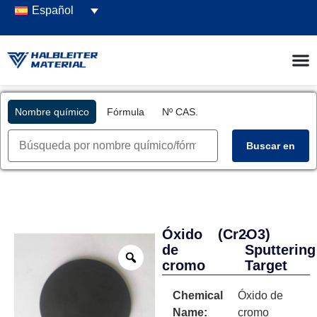
Español
Nombre químico
Fórmula
Nº CAS.
Buscar en
Óxido
(Cr2O3)
-
de
Sputtering
cromo
Target
Chemical
Óxido de
Name:
cromo