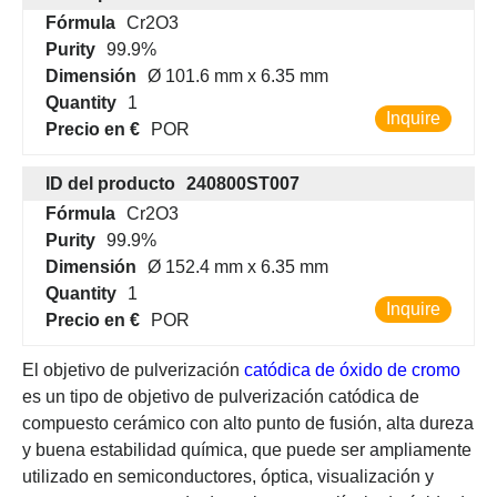
Fórmula
Cr2O3
Purity
99.9%
Dimensión
Ø 101.6 mm x 6.35 mm
Quantity
1
Inquire
Precio en €
POR
ID del producto
240800ST007
Fórmula
Cr2O3
Purity
99.9%
Dimensión
Ø 152.4 mm x 6.35 mm
Quantity
1
Inquire
Precio en €
POR
El objetivo de pulverización
catódica de óxido de cromo
es un tipo de objetivo de pulverización catódica de
compuesto cerámico con alto punto de fusión, alta dureza
y buena estabilidad química, que puede ser ampliamente
utilizado en semiconductores, óptica, visualización y