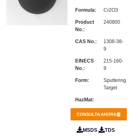
Formula:
Cr2O3
Product
240800
No.:
CAS No.:
1308-38-
9
EINECS
215-160-
No.:
9
Form:
Sputtering
Target
HazMat:
CONSULTA AHORA
MSDS
TDS