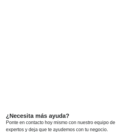
se libera sólo después de superar pruebas detalladas de
especificación.
Cada lote de nuestros materiales se somete a pruebas
independientes y, si es necesario, enviamos muestras a
empresas certificadas para que las prueben.
Proporcionamos estos documentos y certificados de análisis
con el envío para certificar que nuestros productos cumplen
las normas exigidas.
VER MÁS
¿Necesita más ayuda?
Ponte en contacto hoy mismo con nuestro equipo de
expertos y deja que te ayudemos con tu negocio.