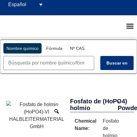
Español
Nombre químico
Fórmula
Nº CAS.
Buscar en
Fosfato de
(HoPO4)
-
holmio
Powde
Chemical
Fosfato
Name:
de
holmio