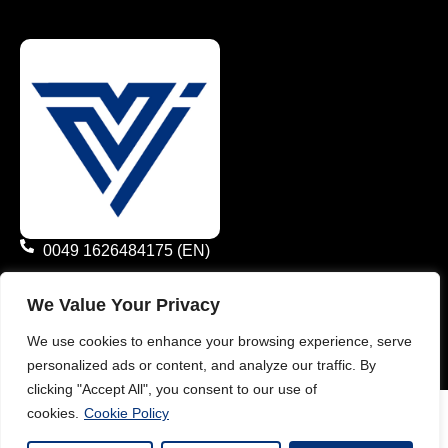
0049 1626484175 (EN)
0049 1785782371 (DE)
We Value Your Privacy
info@vimaterial.de
We use cookies to enhance your browsing experience, serve
personalized ads or content, and analyze our traffic. By
Bergener Straße 14., 30625 Hannover, Germany.
clicking "Accept All", you consent to our use of
cookies.
Cookie Policy