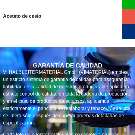
Acetato de cesio
GARANTÍA DE CALIDAD
VI HALBLEITERMATERIAL GmbH (VIMATERIAL) emplea
un estricto sistema de garantía de calidad para asegurar la
fiabilidad de la calidad de nuestros productos. Se aplica un
estricto control de calidad en toda la cadena de producción,
y en el caso de productos defectuosos, aplicamos
estrictamente el principio de reelaborar y rehacer. Cada lote
se libera sólo después de superar pruebas detalladas de
especificación.
Cada lote de nuestros materiales se somete a pruebas