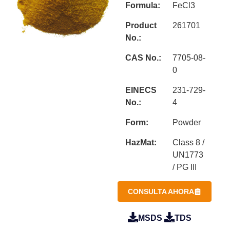
Formula:
FeCl3
Product
261701
No.:
CAS No.:
7705-08-
0
EINECS
231-729-
No.:
4
Form:
Powder
HazMat:
Class 8 /
UN1773
/ PG III
CONSULTA AHORA
MSDS
TDS