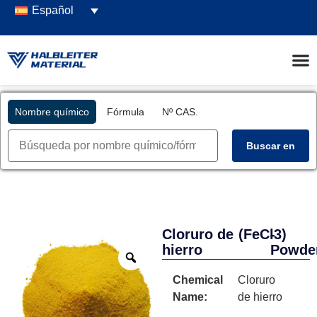
Español
Nombre químico
Fórmula
Nº CAS.
Buscar en
Cloruro de
(FeCl3)
-
hierro
Powde
Chemical
Cloruro
Name:
de hierro