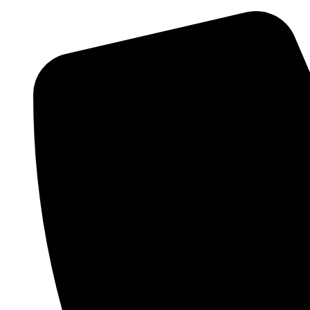
Ir
al
contenido