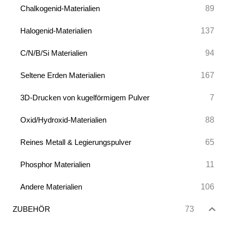
89
Chalkogenid-Materialien
137
Halogenid-Materialien
94
C/N/B/Si Materialien
167
Seltene Erden Materialien
7
3D-Drucken von kugelförmigem Pulver
88
Oxid/Hydroxid-Materialien
65
Reines Metall & Legierungspulver
11
Phosphor Materialien
106
Andere Materialien
73
ZUBEHÖR