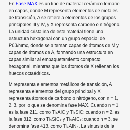
En
Fase MAX
es un tipo de material cerámico ternario
en capas, donde M representa elementos de metales
de transición, A se refiere a elementos de los grupos
principales III y IV, y X representa carbono o nitrógeno.
La unidad cristalina de este material tiene una
estructura hexagonal con un grupo espacial de
P63/mmc, donde se alternan capas de átomos de M y
capas de átomos de A, formando una estructura en
capas similar al empaquetamiento compacto
hexagonal, mientras que los átomos de X rellenan los
huecos octaédricos.
M representa elementos metálicos de transición, A
representa elementos del grupo principal y X
representa átomos de carbono o nitrógeno, con n = 1,
2, 3, por lo que se denomina fase MAX.
Cuando n = 1,
es la fase 211, como Ti₂AlC y Ti₂SiC; cuando n = 2, es
la fase 312, como Ti₃SiC₂ y Ti₃AlC₂; cuando n = 3, se
denomina fase 413, como Ti₄AlN₃. La síntesis de la