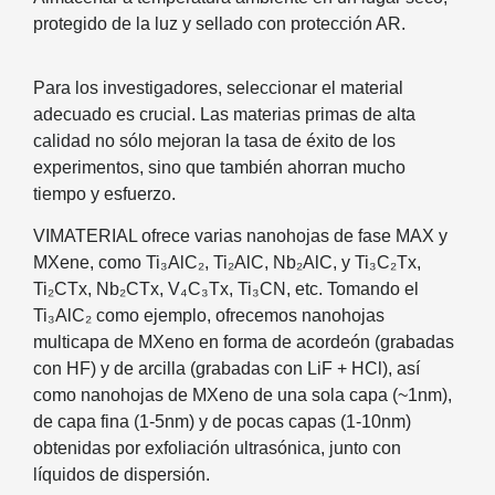
protegido de la luz y sellado con protección AR.
Para los investigadores, seleccionar el material
adecuado es crucial. Las materias primas de alta
calidad no sólo mejoran la tasa de éxito de los
experimentos, sino que también ahorran mucho
tiempo y esfuerzo.
VIMATERIAL ofrece varias nanohojas de fase MAX y
MXene, como Ti₃AlC₂, Ti₂AlC, Nb₂AlC, y Ti₃C₂Tx,
Ti₂CTx, Nb₂CTx, V₄C₃Tx, Ti₃CN, etc. Tomando el
Ti₃AlC₂ como ejemplo, ofrecemos nanohojas
multicapa de MXeno en forma de acordeón (grabadas
con HF) y de arcilla (grabadas con LiF + HCl), así
como nanohojas de MXeno de una sola capa (~1nm),
de capa fina (1-5nm) y de pocas capas (1-10nm)
obtenidas por exfoliación ultrasónica, junto con
líquidos de dispersión.